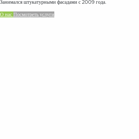
Занимался штукатурными фасадами с 2009 года.
О нас
Посмотреть услуги
Качественные фасадные работы от опытн
Занимался штукатурными фасадами с 2009 года.
О нас
Посмотреть услуги