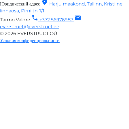
location_on
Юридический адрес
Harju maakond, Tallinn, Kristiine
linnaosa, Pirni tn 7/1
call
mail
Tarmo Valdre
+372 56976987
everstruct@everstruct.ee
© 2026 EVERSTRUCT OÜ
Условия конфиденциальности